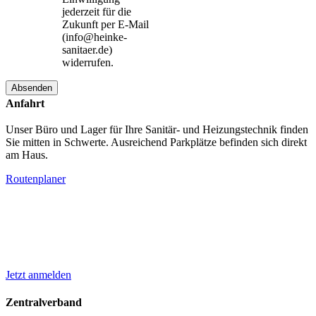
jederzeit für die
Zukunft per E-Mail
(info@heinke-
sanitaer.de)
widerrufen.
Anfahrt
Unser Büro und Lager für Ihre Sanitär- und Heizungstechnik finden
Sie mitten in Schwerte. Ausreichend Parkplätze befinden sich direkt
am Haus.
Routenplaner
NEWSLETTER
Bleiben Sie informiert.
In unserem Newsletter informieren wir Sie regelmäßig über
Neuigkeiten für Ihre Heizung und Ihr Badezimmer.
Jetzt anmelden
Zentralverband