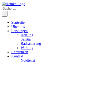
Zum
Inhalt
Suche
springen
nach:
Startseite
Über uns
Leistungen
Heizung
Sanitär
Badsanierung
Wartung
Referenzen
Kontakt
Notdienst