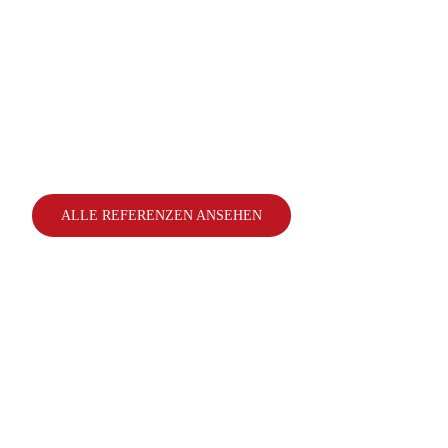
Familie R. aus Schwerte
Familie R. aus Schwerte
Für die Familie R. aus Schwerte haben wir die
Badewanne und die Dusche neu geplant und
anschließend modernisiert.
ALLE REFERENZEN ANSEHEN