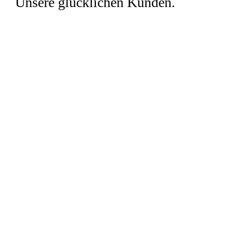
Unsere glücklichen Kunden.
Familie S. aus Dortmund
Familie S. aus Dortmund
Für die Familie S. aus Dortmund haben wir das Bad
und auch das Gäste-WC zunächst geplant und dann
modernisiert.
Familie S. aus Iserlohn
Familie S. aus Iserlohn
Familie S. aus Iserlohn. Umbau des Gäste-WC
Berührungslose WC-Betätigung Großer
Leuchtspiegel mit verschiedenen Lichttönen